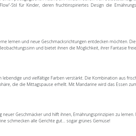
ow“-Stil für Kinder, deren fruchtinspiriertes Design die Ernährun
 gerne lernen und neue Geschmacksrichtungen entdecken möchten. Die 
obachtungssinn und bietet ihnen die Möglichkeit, ihrer Fantasie freie
h lebendige und vielfältige Farben verstärkt. Die Kombination aus f
sphäre, die die Mittagspause erhellt. Mit Mandarine wird das Essen zum
g neuer Geschmäcker und hilft ihnen, Ernährungsprinzipien zu lernen
rine schmecken alle Gerichte gut… sogar grünes Gemüse!