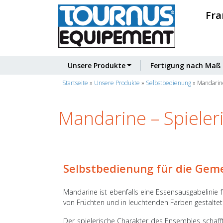
Fra
Unsere Produkte
Fertigung nach Maß
Startseite
»
Unsere Produkte
»
Selbstbedienung
»
Mandarine
Mandarine – Spieler
Selbstbedienung für die Gem
Mandarine ist ebenfalls eine Essensausgabelinie f
von Früchten und in leuchtenden Farben gestaltet 
Der spielerische Charakter des Ensembles schaf