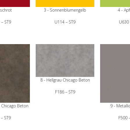
rschrot
3 - Sonnenblumengelb
4 - Ap
 – ST9
U114 – ST9
U630 
8 - Hellgrau Chicago Beton
F186 – ST9
u Chicago Beton
9 - Metalli
 – ST9
F500 