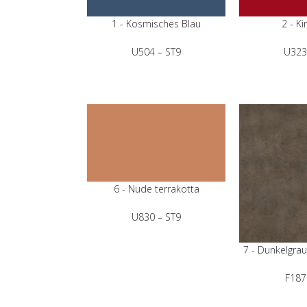
1 - Kosmisches Blau
2 - Ki
U504 – ST9
U323
6 - Nude terrakotta
U830 – ST9
7 - Dunkelgra
F187