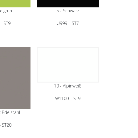
felgrün
5 - Schwarz
– ST9
U999 – ST7
10 - Alpinweiß
W1100 – ST9
c Edelstahl
– ST20