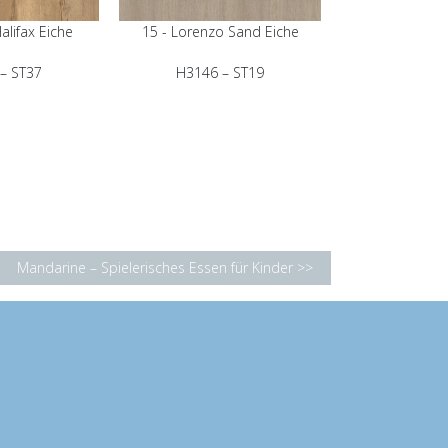
alifax Eiche
15 - Lorenzo Sand Eiche
– ST37
H3146 – ST19
Mandarine – Spielerisches Essen für Kinder >>