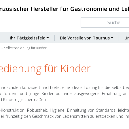
nzösischer Hersteller für Gastronomie und L
Ihr Tätigkeitsfeld
Die Vorteile von Tournus
U
 – Selbstbedienung für Kinder
edienung für Kinder
ndschulen konzipiert und bietet eine ideale Lösung für die Selbstbedi
zu fördern und junge Kinder auf eine ausgewogene Ernährung a
d Kindern gleichermaßen.
-Konstruktion: Robustheit, Hygiene, Einhaltung von Standards, leich
abei, frühzeitig den Geschmack von Lebensmitteln zu entdecken und ihre