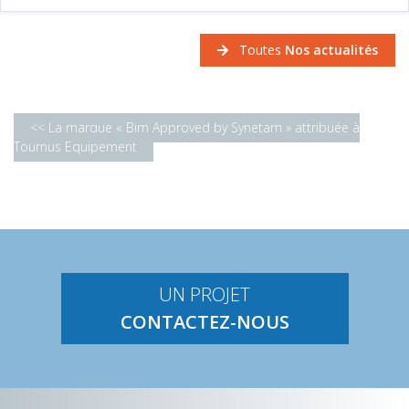
Toutes
Nos actualités
<< La marque « Bim Approved by Synetam » attribuée à
Tournus Equipement
UN PROJET
CONTACTEZ-NOUS