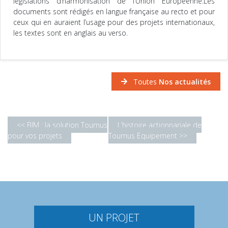
législations d’harmonisation de l’Union Européenne.Les
documents sont rédigés en langue française au recto et pour
ceux qui en auraient l’usage pour des projets internationaux,
les textes sont en anglais au verso.
Toutes
Nos actualités
<< BIM : la solution Tournus
L’histoire actionnariale de
pour vos projets
Tournus Equipement >>
UN PROJET